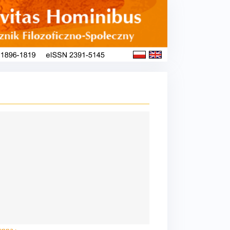
ępna ›