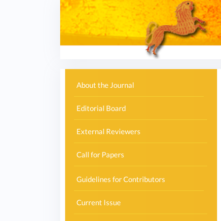
Przejdź do treści
About the Journal
Editorial Board
External Reviewers
Call for Papers
Guidelines for Contributors
Current Issue